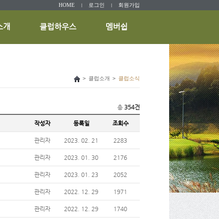
HOME
로그인
회원가입
|
|
소개
클럽하우스
멤버쉽
>
클럽소개
>
클럽소식
총
354건
작성자
등록일
조회수
관리자
2023. 02. 21
2283
관리자
2023. 01. 30
2176
관리자
2023. 01. 23
2052
관리자
2022. 12. 29
1971
관리자
2022. 12. 29
1740