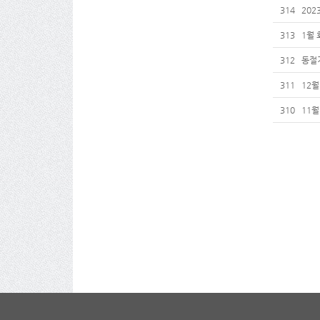
314
202
313
1월 
312
동절
311
12월
310
11월