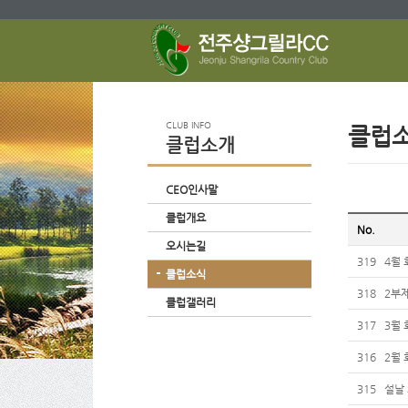
CLUB INFO
클럽
클럽소개
CEO인사말
클럽개요
No.
오시는길
319
4월 
클럽소식
318
2부
클럽갤러리
317
3월 
316
2월 
315
설날